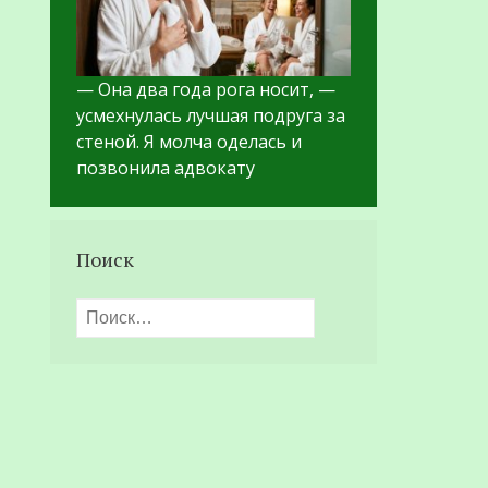
— Она два года рога носит, —
усмехнулась лучшая подруга за
стеной. Я молча оделась и
позвонила адвокату
Поиск
Найти: