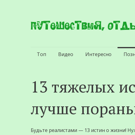
Путешествия, отды
Перейти
Топ
Видео
Интересно
Поз
к
содержимому
13 тяжелых и
лучше порань
Будьте реалистами — 13 истин о жизни! Н