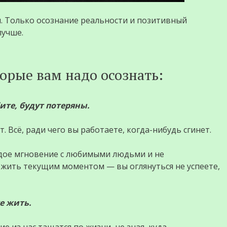
. Только осознание реальности и позитивный
лучше.
торые вам надо осознать:
бите, будут потеряны.
 Всё, ради чего вы работаете, когда-нибудь сгинет.
ждое мгновение с любимыми людьми и не
 жить текущим моментом — вы оглянуться не успеете,
е жить.
ие из нас тащатся по жизни, не зная, куда