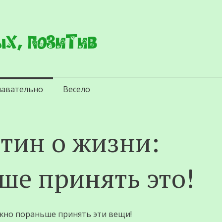
х, позитив
навательно
Весело
стин о жизни:
ше принять это!
ужно пораньше принять эти вещи!