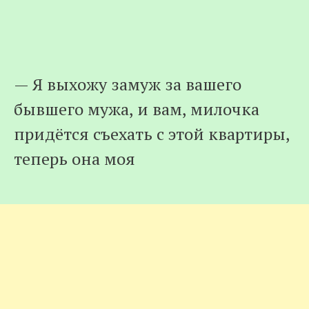
— Я выхожу замуж за вашего
бывшего мужа, и вам, милочка
придётся съехать с этой квартиры,
теперь она моя