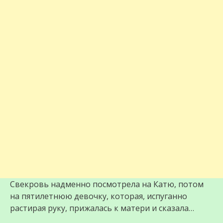
Свекровь надменно посмотрела на Катю, потом
на пятилетнюю девочку, которая, испуганно
растирая руку, прижалась к матери и сказала…