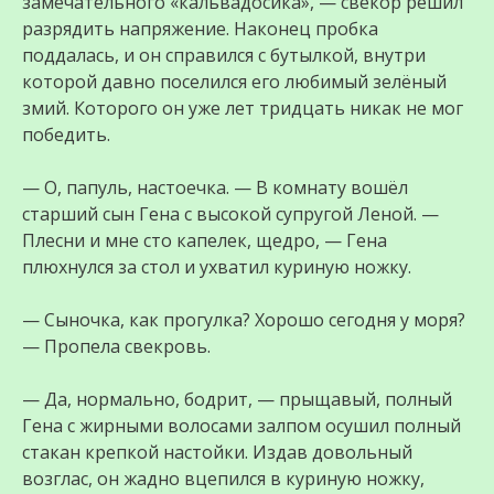
замечательного «кальвадосика», — свёкор решил
разрядить напряжение. Наконец пробка
поддалась, и он справился с бутылкой, внутри
которой давно поселился его любимый зелёный
змий. Которого он уже лет тридцать никак не мог
победить.
— О, папуль, настоечка. — В комнату вошёл
старший сын Гена с высокой супругой Леной. —
Плесни и мне сто капелек, щедро, — Гена
плюхнулся за стол и ухватил куриную ножку.
— Сыночка, как прогулка? Хорошо сегодня у моря?
— Пропела свекровь.
— Да, нормально, бодрит, — прыщавый, полный
Гена с жирными волосами залпом осушил полный
стакан крепкой настойки. Издав довольный
возглас, он жадно вцепился в куриную ножку,