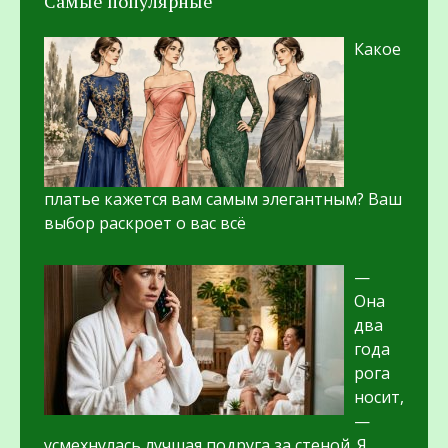
Самые популярные
Какое
платье кажется вам самым элегантным? Ваш
выбор раскроет о вас всё
—
Она
два
года
рога
носит,
—
усмехнулась лучшая подруга за стеной. Я