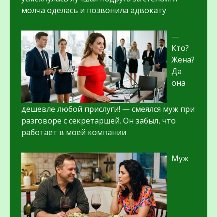
молча оделась и позвонила адвокату
—
Кто?
Жена?
Да
она
дешевле любой прислуги! — смеялся муж при
разговоре с секретаршей. Он забыл, что
работает в моей компании
Муж