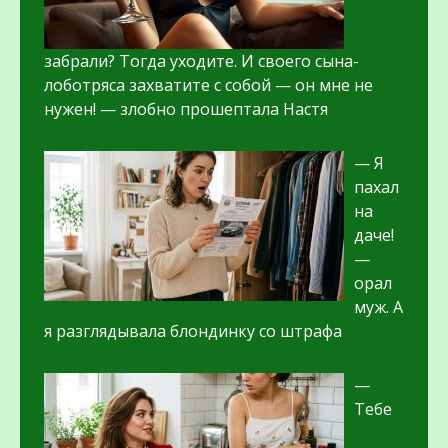
забрали? Тогда уходите. И своего сына-
лоботряса захватите с собой — он мне не
нужен! — злобно прошептала Настя
— Я
пахал
на
даче!
—
орал
муж. А
я разглядывала блондинку со штрафа
—
Тебе