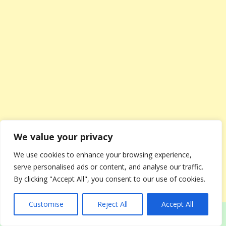
We value your privacy
We use cookies to enhance your browsing experience,
serve personalised ads or content, and analyse our traffic.
By clicking "Accept All", you consent to our use of cookies.
Customise
Reject All
Accept All
— Я пойду, — он поднялся, натягивая модное
пальто. — Нужно оценить состояние квартиры,