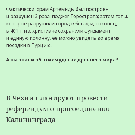
Фактически, храм Артемиды был построен
и разрушен 3 раза: поджег Герострата; затем готы,
которые разрушили город в бегах; и, наконец,
в 401 г. н.э. христиане сохранили фундамент
и единую колонну, ее можно увидеть во время
поездки в Турцию.
А вы знали об этих чудесах древнего мира?
В Чехии планируют провести
рeферeндyм о прuсоедuненuu
Калuнuнграда