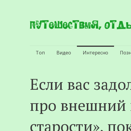
Путешествия, отды
Перейти
Топ
Видео
Интересно
Поз
к
содержимому
Если вас зад
про внешний 
старости», по