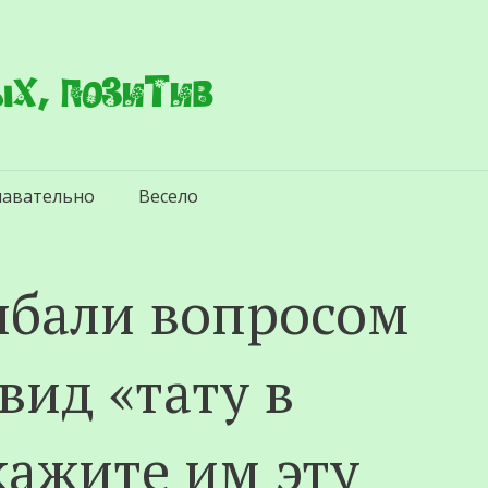
х, позитив
навательно
Весело
олбали вопросом
вид «тату в
кажите им эту