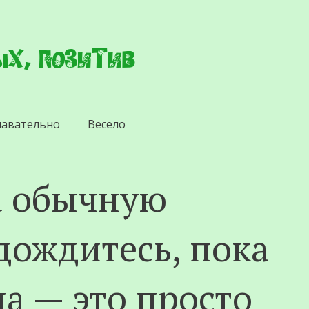
х, позитив
навательно
Весело
а обычную
дождитесь, пока
а — это просто