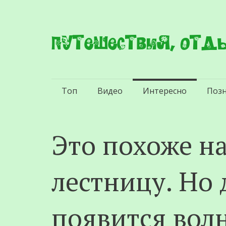
Путешествия, отды
Перейти
Топ
Видео
Интересно
Поз
к
содержимому
Это похоже н
лестницу. Но 
появится волн