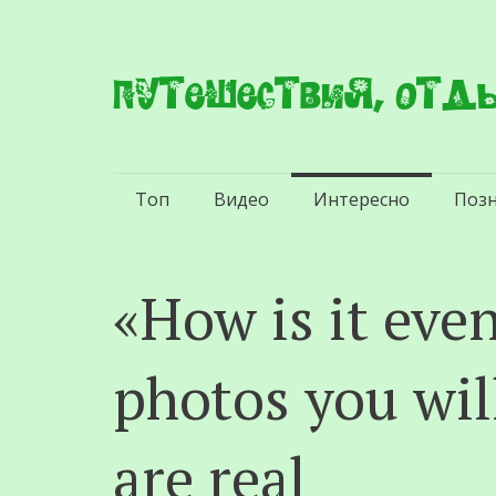
Путешествия, отды
Перейти
Топ
Видео
Интересно
Поз
к
содержимому
«How is it eve
photos you wil
are real