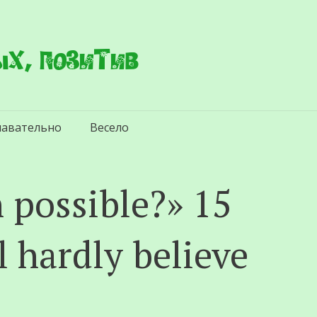
х, позитив
навательно
Весело
n possible?» 15
l hardly believe