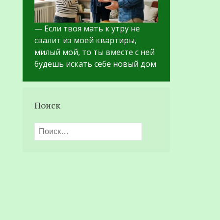
— Если твоя мать к утру не
свалит из моей квартиры,
милый мой, то ты вместе с ней
будешь искать себе новый дом
Поиск
Найти: