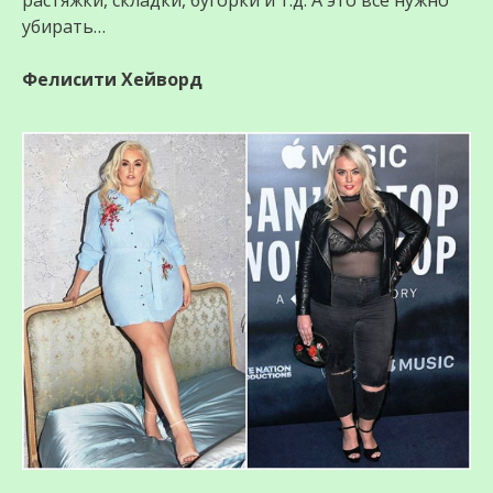
растяжки, складки, бугорки и т.д. А это все нужно
убирать…
Фелисити Хейворд