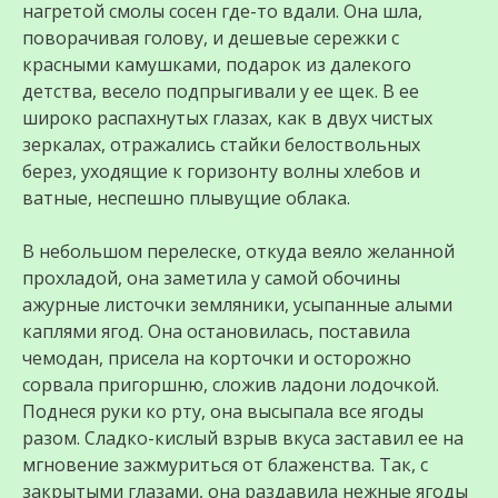
нагретой смолы сосен где-то вдали. Она шла,
поворачивая голову, и дешевые сережки с
красными камушками, подарок из далекого
детства, весело подпрыгивали у ее щек. В ее
широко распахнутых глазах, как в двух чистых
зеркалах, отражались стайки белоствольных
берез, уходящие к горизонту волны хлебов и
ватные, неспешно плывущие облака.
В небольшом перелеске, откуда веяло желанной
прохладой, она заметила у самой обочины
ажурные листочки земляники, усыпанные алыми
каплями ягод. Она остановилась, поставила
чемодан, присела на корточки и осторожно
сорвала пригоршню, сложив ладони лодочкой.
Поднеся руки ко рту, она высыпала все ягоды
разом. Сладко-кислый взрыв вкуса заставил ее на
мгновение зажмуриться от блаженства. Так, с
закрытыми глазами, она раздавила нежные ягоды