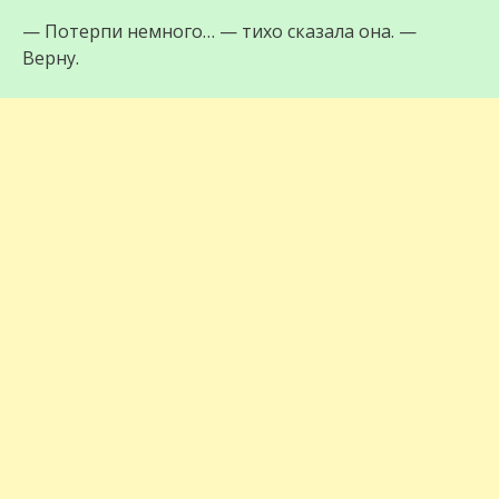
— Потерпи немного… — тихо сказала она. —
Верну.