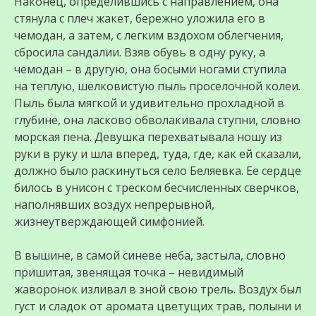
Наконец, определившись с направлением, она
стянула с плеч жакет, бережно уложила его в
чемодан, а затем, с легким вздохом облегчения,
сбросила сандалии. Взяв обувь в одну руку, а
чемодан – в другую, она босыми ногами ступила
на теплую, шелковистую пыль проселочной колеи.
Пыль была мягкой и удивительно прохладной в
глубине, она ласково обволакивала ступни, словно
морская пена. Девушка перехватывала ношу из
руки в руку и шла вперед, туда, где, как ей сказали,
должно было раскинуться село Беляевка. Ее сердце
билось в унисон с треском бесчисленных сверчков,
наполнявших воздух непрерывной,
жизнеутверждающей симфонией.
В вышине, в самой синеве неба, застыла, словно
пришитая, звенящая точка – невидимый
жаворонок изливал в зной свою трель. Воздух был
густ и сладок от аромата цветущих трав, полыни и