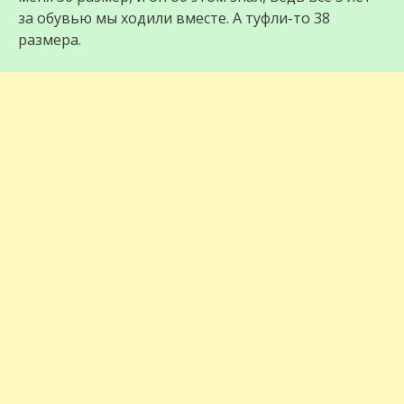
за обувью мы ходили вместе. А туфли-то 38
размера.