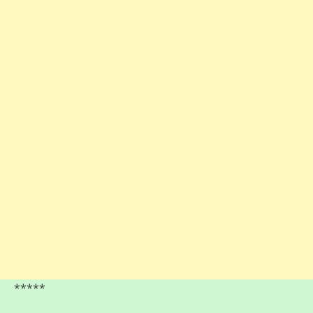
*****