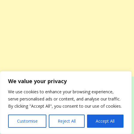
We value your privacy
*****
We use cookies to enhance your browsing experience,
serve personalised ads or content, and analyse our traffic.
Был у меня парень. Я хотела организовать для
By clicking "Accept All", you consent to our use of cookies.
него вечеринку-сюрприз, поэтому кое-что от него
пришлось скрывать и переписываться с кучей
Customise
Reject All
Accept All
людей за спиной любимого. И тут парень вдруг
начал странно себя вести. В ночь перед