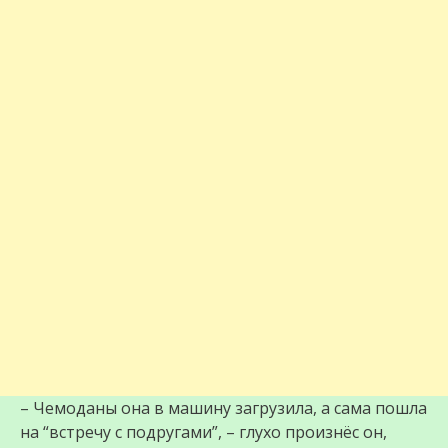
– Чемоданы она в машину загрузила, а сама пошла
на “встречу с подругами”, – глухо произнёс он,