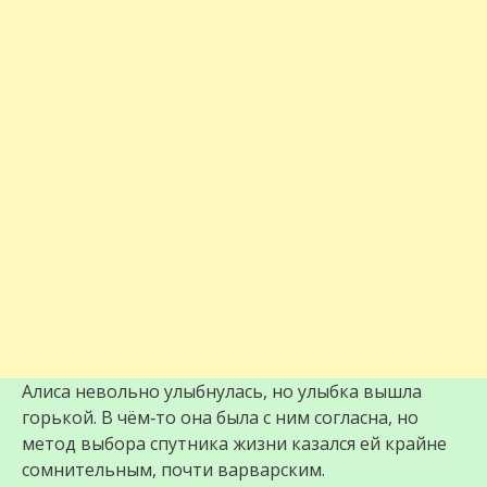
Алиса невольно улыбнулась, но улыбка вышла
горькой. В чём‑то она была с ним согласна, но
метод выбора спутника жизни казался ей крайне
сомнительным, почти варварским.