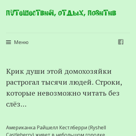
Путешествия, отдых, позитив
Меню
Перейти
Крик души этой домохозяйки
к
растрогал тысячи людей. Строки,
содержимому
которые невозможно читать без
слёз…
Американка Райшелл Кестлберри (Ryshell
Castleberry) живет в небольшом городке