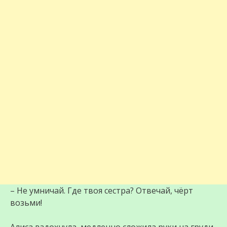
– Не умничай. Где твоя сестра? Отвечай, чёрт
возьми!