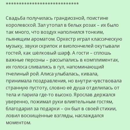
****************************
Свадьба получилась грандиозной, поистине
королевской. Зал утопал в белых розах – их было
так много, что воздух наполнился тонким,
пьянящим ароматом. Оркестр играл классическую
музыку, звуки скрипок и виолончелей окутывали
гостей, как шёлковый шарф. А гости – сплошь
важные персоны – рассыпались в комплиментах,
их голоса сливались в гул, напоминающий
пчелиный рой. Алиса улыбалась, кивала,
принимала поздравления, но внутри чувствовала
странную пустоту, словно её душа отделилась от
тела и парила где‑то высоко. Ярослав держался
уверенно, пожимал руки влиятельным гостям,
благодарил за подарки – он был в своей стихии,
ловил восхищённые взгляды, наслаждался
моментом.