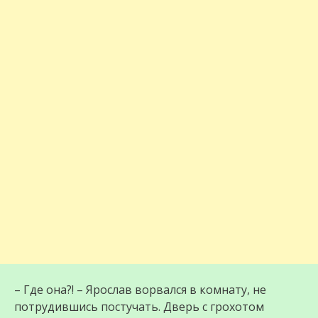
– Где она?! – Ярослав ворвался в комнату, не
потрудившись постучать. Дверь с грохотом