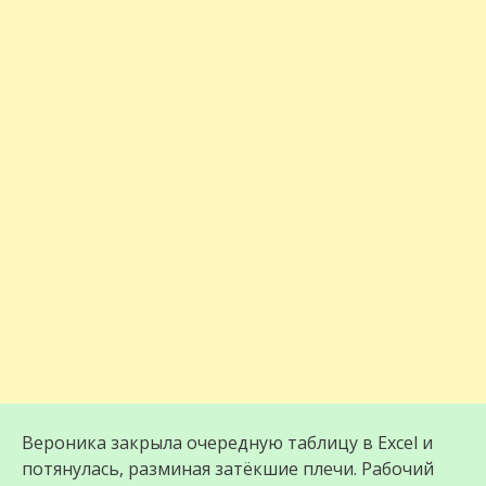
Вероника закрыла очередную таблицу в Excel и
потянулась, разминая затёкшие плечи. Рабочий