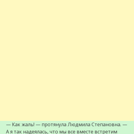
— Как жаль! — протянула Людмила Степановна. —
А я так надеялась, что мы все вместе встретим