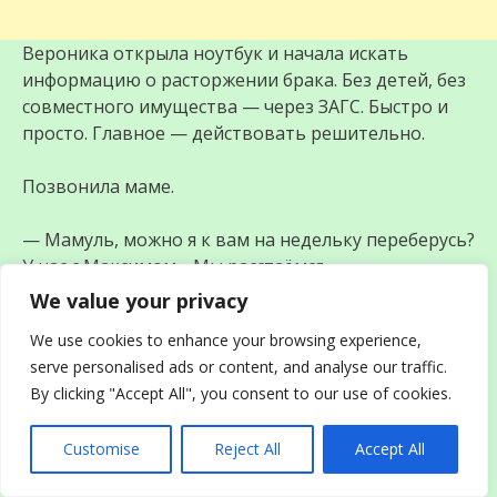
Вероника открыла ноутбук и начала искать
информацию о расторжении брака. Без детей, без
совместного имущества — через ЗАГС. Быстро и
просто. Главное — действовать решительно.
Позвонила маме.
— Мамуль, можно я к вам на недельку переберусь?
У нас с Максимом… Мы расстаёмся.
We value your privacy
— Что?! Доченька, что случилось?
We use cookies to enhance your browsing experience,
serve personalised ads or content, and analyse our traffic.
Вероника коротко изложила ситуацию. Мама
By clicking "Accept All", you consent to our use of cookies.
слушала молча, лишь изредка ахая.
Customise
Reject All
Accept All
— Приезжай немедленно, — сказала она, когда
дочь закончила рассказ. — Папа сейчас заберёт