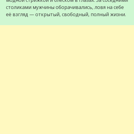
модной стрижкой и блеском в глазах. За соседними
столиками мужчины оборачивались, ловя на себе
её взгляд — открытый, свободный, полный жизни.