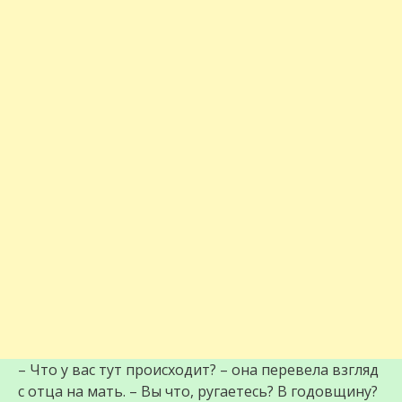
– Что у вас тут происходит? – она перевела взгляд
с отца на мать. – Вы что, ругаетесь? В годовщину?