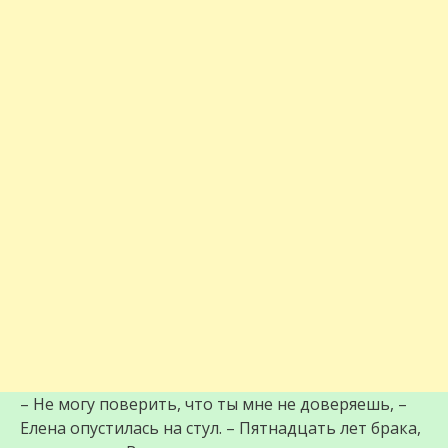
– Не могу поверить, что ты мне не доверяешь, –
Елена опустилась на стул. – Пятнадцать лет брака,