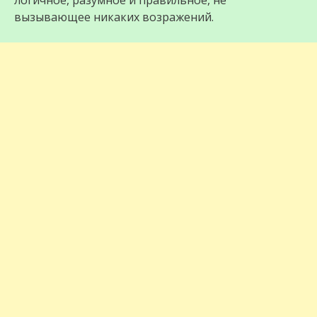
логичное, разумное и правильное, не
вызывающее никаких возражений.