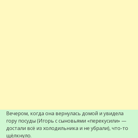
Вечером, когда она вернулась домой и увидела
гору посуды (Игорь с сыновьями «перекусили» —
достали всё из холодильника и не убрали), что-то
щёлкнуло.