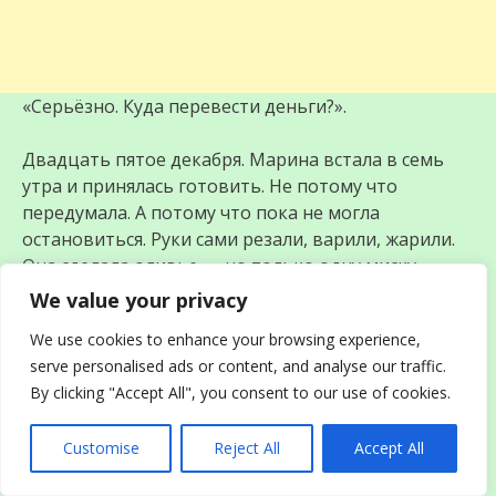
«Серьёзно. Куда перевести деньги?».
Двадцать пятое декабря. Марина встала в семь
утра и принялась готовить. Не потому что
передумала. А потому что пока не могла
остановиться. Руки сами резали, варили, жарили.
Она сделала оливье — но только одну миску
вместо обычных трёх. Сварила яйца для селёдки,
We value your privacy
но не стала её собирать.
We use cookies to enhance your browsing experience,
serve personalised ads or content, and analyse our traffic.
В три часа дня приехали родители Игоря. Галина
By clicking "Accept All", you consent to our use of cookies.
Петровна — его мать — сразу прошла на кухню.
Customise
Reject All
Accept All
— Маринушка, ты такая умница! Я знала, что на
тебя можно положиться. — Она заглянула в