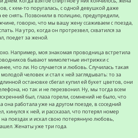
и днем. Когда взятое спиртное у них кончилось, жена
ов, с кем-то поругалась, с одной девушкой даже
 ее снять. Позвонили в полицию, предупредили,
жчине, говорю, что мы вашу жену ссаживаем с поезда,
 спать. На утро, когда он протрезвел, схватился за
л, поедет за женой.
лохо. Например, моя знакомая проводница встретила
 проводников бывают мимолетные интрижки с
ее, что ли. Но случается и любовь. Случилась такая
 молодой человек и стал к ней заглядывать: то за
а длинной остановке сбегал купил ей букет цветов, они
лефона, но так и не перезвонил. Ну, мы тогда всем
скренний был, глаза горели, сомнений не было, что
да она работала уже на другом поезде, в соседний
л, кинулся к ней, и рассказал, что потерял номер
л на поездах и искал свою потерянную любовь,
ашел. Женаты уже три года.