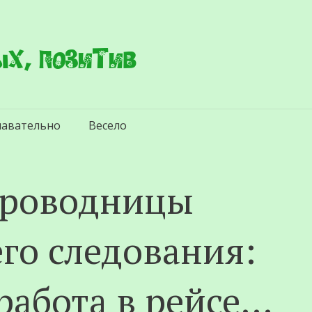
х, позитив
навательно
Весело
проводницы
го следования:
 работа в рейсе…