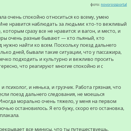
фото:
novorossportal
ала очень спокойно относиться ко всему, умею
 Мне нравится наблюдать за людьми: кто-то вежливый
, которым сразу все не нравится: и вагон, и место, и
жиры очень разные бывают — кто пьяный, кто
д нужно найти ко всем. Поскольку поезд дальнего
лько дней, бывали такие ситуации, что у пассажира,
нечко подходить и культурно и вежливо просить
тересно, что реагируют многие спокойно и с
и психолог, и нянька, и грузчик. Работа грязная, что
 если поезд дальнего следования, не моешься
 Иногда морально очень тяжело, у меня на первом
ночью остановилось. Я его бужу, скоро его остановка,
плакала.
рекрывает все минусы, что ты путешествуешь,