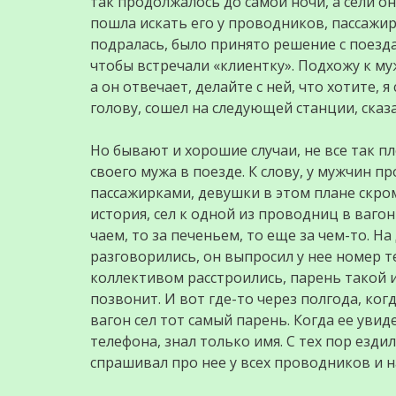
так продолжалось до самой ночи, а сели он
пошла искать его у проводников, пассажир
подралась, было принято решение с поезда
чтобы встречали «клиентку». Подхожу к му
а он отвечает, делайте с ней, что хотите, я
голову, сошел на следующей станции, сказа
Но бывают и хорошие случаи, не все так п
своего мужа в поезде. К слову, у мужчин
пассажирками, девушки в этом плане скромн
история, сел к одной из проводниц в вагон
чаем, то за печеньем, то еще за чем-то. Н
разговорились, он выпросил у нее номер те
коллективом расстроились, парень такой и
позвонит. И вот где-то через полгода, ког
вагон сел тот самый парень. Когда ее увиде
телефона, знал только имя. С тех пор езди
спрашивал про нее у всех проводников и н