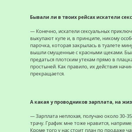
Бывали ли в твоих рейсах искатели се
— Конечно, искатели сексуальных приключ
выкупают купе и, в принципе, никому особ
парочка, которая закрылась в туалете мину
вышли смущенные с красными щеками. Был
предаться плотским утехам прямо в плацк
простыней. Как правило, их действия нач
прекращается.
А какая у проводников зарплата, на жи
— Зарплата неплохая, получаю около 30-35 
трачу. График мне тоже нравится, например
Кроме того у нас стоит план по продаже ч