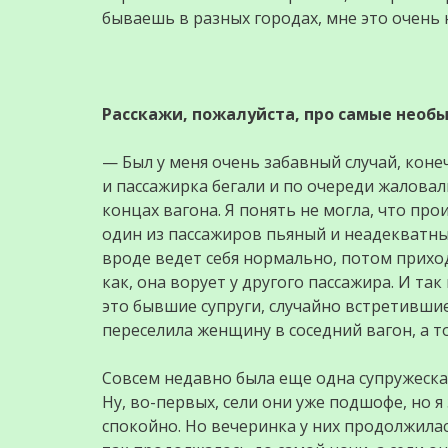
бываешь в разных городах, мне это очень н
Расскажи, пожалуйста, про самые необы
— Был у меня очень забавный случай, коне
и пассажирка бегали и по очереди жаловали
концах вагона. Я понять не могла, что пр
один из пассажиров пьяный и неадекватны
вроде ведет себя нормально, потом приход
как, она ворует у другого пассажира. И та
это бывшие супруги, случайно встретившие
переселила женщину в соседний вагон, а т
Совсем недавно была еще одна супружеская 
Ну, во-первых, сели они уже подшофе, но я
спокойно. Но вечеринка у них продолжилас