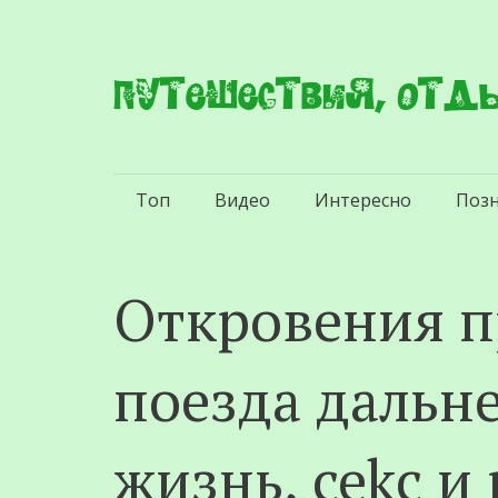
Путешествия, отды
Перейти
Топ
Видео
Интересно
Поз
к
содержимому
Откровения 
поезда дальне
жизнь, cekc и