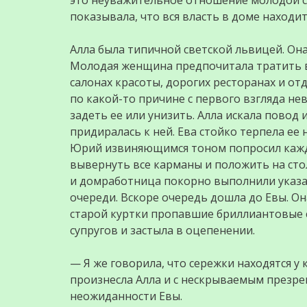
это неуважительное отношение молодой су
показывала, что вся власть в доме находитс
Алла была типичной светской львицей. Она
Молодая женщина предпочитала тратить вр
салонах красоты, дорогих ресторанах и о
по какой-то причине с первого взгляда не
задеть ее или унизить. Алла искала пово
придиралась к ней. Ева стойко терпела ее
Юрий извиняющимся тоном попросил кажд
вывернуть все карманы и положить на сто
и домработница покорно выполнили указа
очереди. Вскоре очередь дошла до Евы. Он
старой куртки пропавшие бриллиантовые 
супругов и застыла в оцепенении.
— Я же говорила, что сережки находятся у
произнесла Алла и с нескрываемым презр
неожиданности Евы.