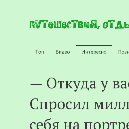
Путешествия, отды
Перейти
Топ
Видео
Интересно
Поз
к
содержимому
— Откуда у ва
Спросил милл
себя на портр