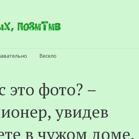
х, позитив
навательно
Весело
с это фото? –
ионер, увидев
ете в чужом доме,