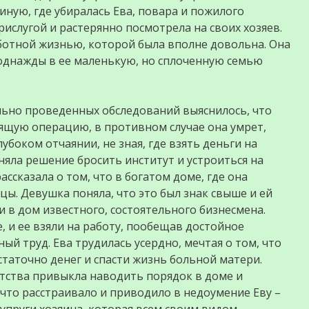
иную, где убиралась Ева, повара и пожилого
рислугой и растерянно посмотрела на своих хозяев.
ботной жизнью, которой была вполне довольна. Она
о однажды в ее маленькую, но сплоченную семью
льно проведенных обследований выяснилось, что
ящую операцию, в противном случае она умрет,
убоком отчаянии, не зная, где взять деньги на
няла решение бросить институт и устроиться на
ассказала о том, что в богатом доме, где она
ы. Девушка поняла, что это был знак свыше и ей
и в дом известного, состоятельного бизнесмена.
 и ее взяли на работу, пообещав достойное
ый труд. Ева трудилась усердно, мечтая о том, что
таточно денег и спасти жизнь больной матери.
детства привыкла наводить порядок в доме и
 что расстраивало и приводило в недоумение Еву –