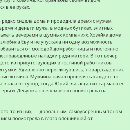
пруги хозяина, которая всем своим видом
я в ее руках.
 редко сидела дома и проводила время с мужем.
емя и деньги мужа, в модных бутиках, элитных
тдыхать вечерами в шумных компаниях. Хозяйка дома
взлюбила Еву и не упускала ни одну возможность
д избавиться от молодой домработницы и постоянно
 несправедливые нападки ради матери. В тот вечер
ого из присутствующих в гостиной работников
л сумки. Удивленно переглянувшись, повар, садовник
ние хозяина. Мужчина начал проверять каждого по
а впала в ступор, когда Юрий вытащил из кармана ее
серьги. Девушка ошеломленно посмотрела на
 кого-то из них, — довольным, самоуверенным тоном
ением посмотрела в глаза опешившей от