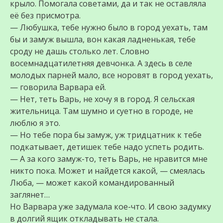
крыло. Помогала советами, да и так не оставляла
её без присмотра.
— Любушка, тебе нужно было в город уехать, там
бы и замуж вышла, вон какая ладненькая, тебе
сроду не дашь столько лет. Словно
восемнадцатилетняя девчонка. А здесь в селе
молодых парней мало, все норовят в город уехать,
— говорила Варвара ей.
— Нет, теть Варь, не хочу я в город. Я сельская
жительница. Там шумно и суетно в городе, не
люблю я это.
— Но тебе пора бы замуж, уж тридцатник к тебе
подкатывает, детишек тебе надо успеть родить.
— А за кого замуж-то, теть Варь, не нравится мне
никто пока. Может и найдется какой, — смеялась
Люба, — может какой командированный
заглянет…
Но Варвара уже задумала кое-что. И свою задумку
в долгий ящик откладывать не стала.