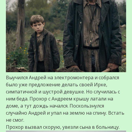
Выучился Андрей на электромонтера и собрался
было уже предложение делать своей Ирке,
симпатичной и шустрой девушке. Но случилась с
ним беда. Прохор с Андреем крышу латали на
доме, а тут дождь начался. Поскользнулся
случайно Андрей и упал на землю на спину. Встать
не смог.
Прохор вызвал скорую, увезли сына в больницу.