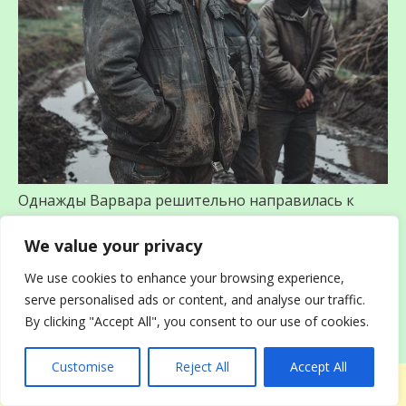
Однажды Варвара решительно направилась к
Любе, а через некоторое время вышла от неё
довольная и пошла к дому Прохора.
We value your privacy
— Здорово, Прохор, не ждал, а я вот нарисовалась,
We use cookies to enhance your browsing experience,
дело у меня к вам с Андрюхой, — радостно
serve personalised ads or content, and analyse our traffic.
поздоровалась она.
By clicking "Accept All", you consent to our use of cookies.
— Здорово, тетя Варвара, проходи, неожиданно
ты нагрянула, да, — проговорил хозяин дома.
Customise
Reject All
Accept All