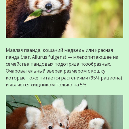
Маалая паанда, кошачий медведь или красная
панда (лат. Ailurus fulgens) — млекопитающее из
семейства пандовых подотряда псообразных.
Очаровательный зверек размером с кошку,
которые тоже питается растениями (95% рациона)
и является хищником только на 5%.