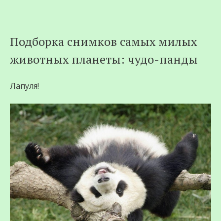
Перейти
Подборка снимков самых милых
к
животных планеты: чудо-панды
содержимому
Лапуля!