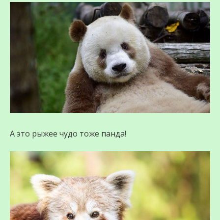
А это рыжее чудо тоже панда!