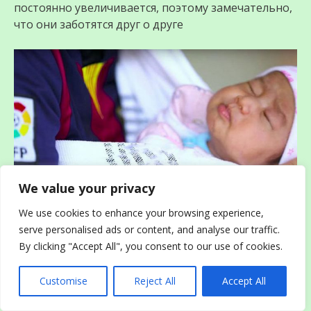
постоянно увеличивается, поэтому замечательно,
что они заботятся друг о друге
We value your privacy
We use cookies to enhance your browsing experience,
«Нам не нужны врачи и нянечки во время родов»,
serve personalised ads or content, and analyse our traffic.
— с гордостью говорит сын Зайоны. «У наших
By clicking "Accept All", you consent to our use of cookies.
женщин достаточно опыта, и ни одна из них не
страдал от осложнений во время или после родов»
Customise
Reject All
Accept All