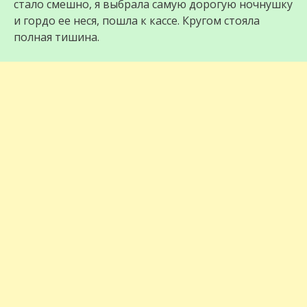
стало смешно, я выбрала самую дорогую ночнушку
и гордо ее неся, пошла к кассе. Кругом стояла
полная тишина.