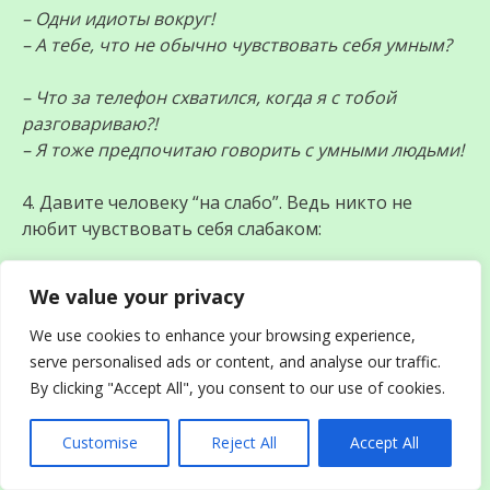
– Одни идиоты вокруг!
– А тебе, что не обычно чувствовать себя умным?
– Что за телефон схватился, когда я с тобой
разговариваю?!
– Я тоже предпочитаю говорить с умными людьми!
4. Давите человеку “на слабо”. Ведь никто не
любит чувствовать себя слабаком:
– Что-то ты как-то хреново танцуешь..
We value your privacy
– Я не танцую, я просто убираю ноги, чтобы ты мне
из не отдавил…( А знаешь, как я классно крестиком
We use cookies to enhance your browsing experience,
вышиваю!)
serve personalised ads or content, and analyse our traffic.
By clicking "Accept All", you consent to our use of cookies.
– Что ты вякаешь?
– Странно, а другим моя речь нравиться… У тебя
Customise
Reject All
Accept All
что, нет чувства прекрасного, или проблемы со