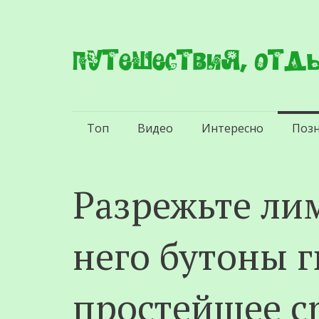
Путешествия, отды
Перейти
Топ
Видео
Интересно
Поз
к
содержимому
Разрежьте ли
него бутоны г
простейшее с