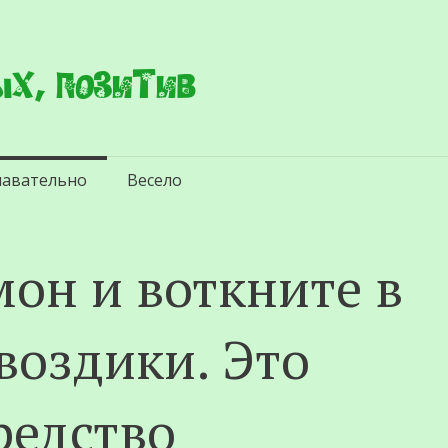
х, позитив
навательно
Весело
мон и воткните в
воздики. Это
редство