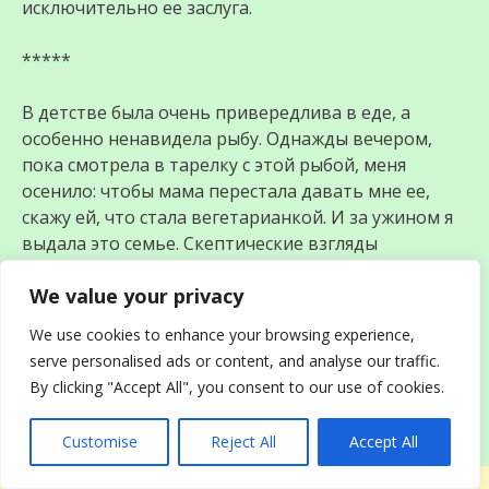
исключительно ее заслуга.
*****
В детстве была очень привередлива в еде, а
особенно ненавидела рыбу. Однажды вечером,
пока смотрела в тарелку с этой рыбой, меня
осенило: чтобы мама перестала давать мне ее,
скажу ей, что стала вегетарианкой. И за ужином я
выдала это семье. Скептические взгляды
домочадцев надо было видеть, но переубеждать
We value your privacy
меня мама не стала и насильно кормить рыбой
тоже. День превратился в неделю, неделя — в
We use cookies to enhance your browsing experience,
месяц, и спустя 11 лет я все еще оставалась
serve personalised ads or content, and analyse our traffic.
вегетарианкой. Ни курицы, ни креветок, ни
By clicking "Accept All", you consent to our use of cookies.
индейки все эти 11 лет, только бы не есть рыбу на
ужин.
Customise
Reject All
Accept All