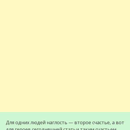
Для одних людей наглость — второе счастье, а вот
для героев сегодняшней статьи таким счастьем