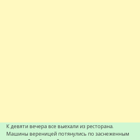
К девяти вечера все выехали из ресторана.
Машины вереницей потянулись по заснеженным