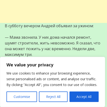
В субботу вечером Андрей объявил за ужином:
— Мама звонила. У них дома начался ремонт,
шумят строители, жить невозможно. Я сказал, что
она может пожить у нас временно. Недели две,
максимум три.
We value your privacy
Ольга подняла голову от тарелки:
We use cookies to enhance your browsing experience,
— Как пожить у нас?
serve personalised ads or content, and analyse our traffic.
By clicking "Accept All", you consent to our use of cookies.
— Ну, переночует здесь, пока ремонт не
закончится, — пожал плечами Андрей. — Дом
Customise
Reject All
Accept All
большой, места всем хватит.