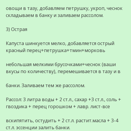
овощи в тазу, добавляем петрушку, укроп, чеснок
складываем в банку и заливаем рассолом.
3) Острая
Капуста шинкуется мелко, добавляется острый
красный перец+петрушка+тмин+морковь
небольшая мелкими брусочками+чеснок (ваши
вкусы по количеству), перемешивается в тазу и в
банки. Заливаем тем же рассолом.
Рассол: 3 литра воды + 2 ст.л., сахар +3 ст.л., соль +
гвоздика + перец горошком + лавр. лист-все
вскипятить, остудить + 2 ст.л. растит.масла + 3-4
ст.л. эссенции залить банки.