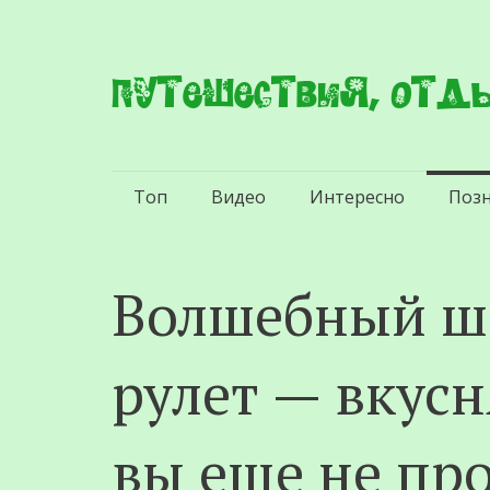
Путешествия, отды
Перейти
Топ
Видео
Интересно
Поз
к
содержимому
Волшебный ш
рулет — вкус
вы еще не пр