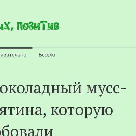
х, позитив
навательно
Весело
околадный мусс-
нятина, которую
обовали