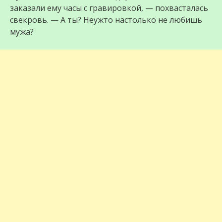
заказали ему часы с гравировкой, — похвасталась
свекровь. — А ты? Неужто настолько не любишь
мужа?