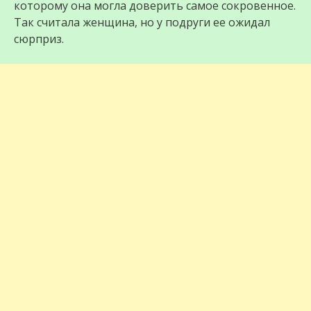
которому она могла доверить самое сокровенное.
Так считала женщина, но у подруги ее ожидал
сюрприз.