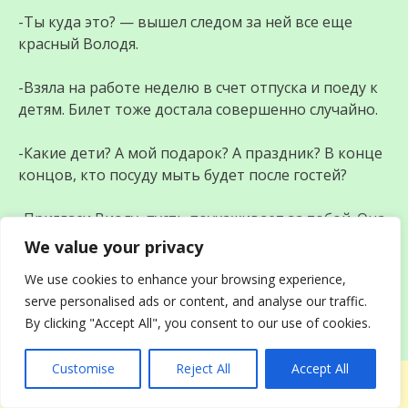
-Ты куда это? — вышел следом за ней все еще
красный Володя.
-Взяла на работе неделю в счет отпуска и поеду к
детям. Билет тоже достала совершенно случайно.
-Какие дети? А мой подарок? А праздник? В конце
концов, кто посуду мыть будет после гостей?
-Пригласи Виолу, пусть поухаживает за тобой. Она
ведь так хотела, чтобы ты отмечал вместе с ней.
We value your privacy
We use cookies to enhance your browsing experience,
-Ты все не так поняла! Детям зачем знать о том,
serve personalised ads or content, and analyse our traffic.
что у нас все развалилось по твоей вине?! —
By clicking "Accept All", you consent to our use of cookies.
промычал Володя.
Customise
Reject All
Accept All