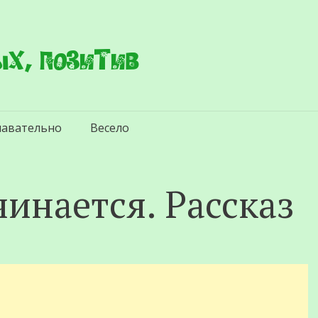
х, позитив
навательно
Весело
чинается. Рассказ