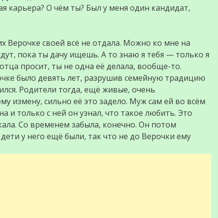
ая карьера? О чём ты? Был у меня один кандидат,
их Верочке своей всё не отдала. Можно ко мне на
ут, пока ты дачу ищешь. А то знаю я тебя — только я
у отца просит, ты не одна её делала, вообще-то.
рочке было девять лет, разрушив семейную традицию
ился. Родители тогда, ещё живые, очень
ему измену, сильно её это задело. Муж сам ей во всём
на и только с ней он узнал, что такое любить. Это
кала. Со временем забыла, конечно. Он потом
 дети у него ещё были, так что не до Верочки ему