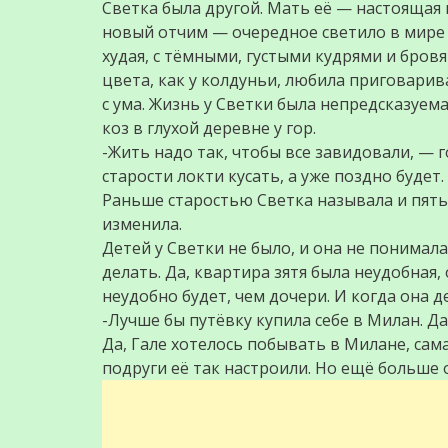
Светка была другой. Мать её — настояща
новый отчим — очередное светило в мире и
худая, с тёмными, густыми кудрями и бровя
цвета, как у колдуньи, любила приговарив
с ума. Жизнь у Светки была непредсказуем
коз в глухой деревне у гор.
-Жить надо так, чтобы все завидовали, — 
старости локти кусать, а уже поздно будет.
Раньше старостью Светка называла и пятьд
изменила.
Детей у Светки не было, и она не понимала
делать. Да, квартира зятя была неудобная, 
неудобно будет, чем дочери. И когда она д
-Лучше бы путёвку купила себе в Милан. Да
Да, Гале хотелось побывать в Милане, сама
подруги её так настроили. Но ещё больше о