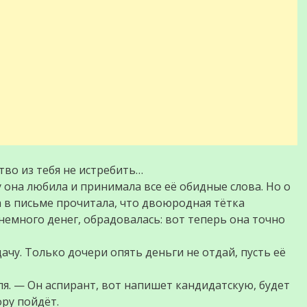
тво из тебя не истребить…
у она любила и принимала все её обидные слова. Но о
а в письме прочитала, что двоюродная тётка
немного денег, обрадовалась: вот теперь она точно
дачу. Только дочери опять деньги не отдай, пусть её
аля. — Он аспирант, вот напишет кандидатскую, будет
ору пойдёт.