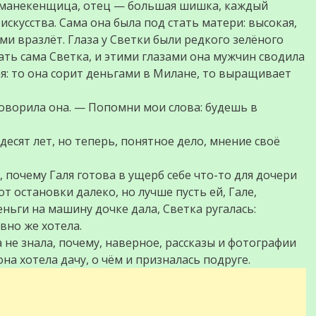
я манекенщица, отец — большая шишка, каждый
скусства. Сама она была под стать матери: высокая,
ми вразлёт. Глаза у Светки были редкого зелёного
ать сама Светка, и этими глазами она мужчин сводила
ая: то она сорит деньгами в Милане, то выращивает
говорила она. — Попомни мои слова: будешь в
есят лет, но теперь, понятное дело, мнение своё
, почему Галя готова в ущерб себе что-то для дочери
от остановки далеко, но лучше пусть ей, Гале,
еньги на машину дочке дала, Светка ругалась:
вно же хотела.
 не знала, почему, наверное, рассказы и фотографии
на хотела дачу, о чём и призналась подруге.