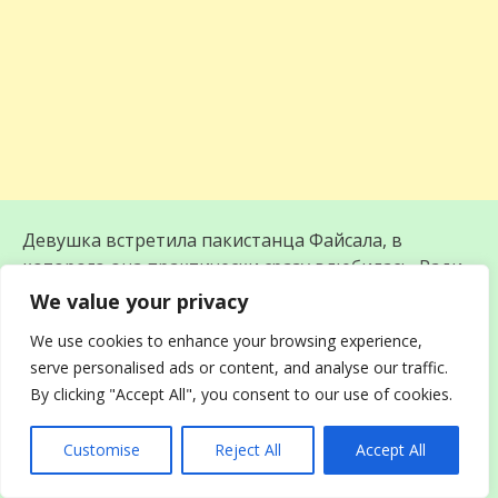
Девушка встретила пакистанца Файсала, в
которого она практически сразу влюбилась. Ради
своего избранника ей пришлось сменить веру и
We value your privacy
принять обычаи его семьи.
We use cookies to enhance your browsing experience,
serve personalised ads or content, and analyse our traffic.
By clicking "Accept All", you consent to our use of cookies.
Customise
Reject All
Accept All