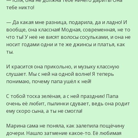
— Юля, она не должна тебе ничего дарить! Она
тебе никто!
— Да какая мне разница, подарила, да и ладно! И
вообще, она классная! Модная, современная, не то
что ты! У неё не висят волосы сосульками, и она не
носит годами одни и те же джинсы и платья, как
ты.
И красится она прикольно, и музыку классную
слушает. Мы с ней на одной волне! Я теперь
понимаю, почему папа ушёл к ней!
С тобой тоска зелёная, а с ней праздник! Папа
очень её любит, пылинки сдувает, ведь она родит
ему скоро сына, а ты не смогла!
Марина сама не поняла, как залепила пощёчину
дочери. Нашло затмение какое-то. Её любимая