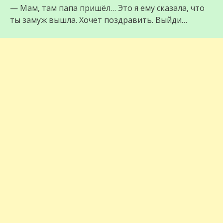
— Мам, там папа пришёл… Это я ему сказала, что
ты замуж вышла. Хочет поздравить. Выйди…