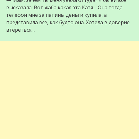
— Мам, зачем ты меня увела оттуда? Я бы ей всё
высказала! Вот жаба какая эта Катя… Она тогда
телефон мне за папины деньги купила, а
представила всё, как будто она. Хотела в доверие
втереться…