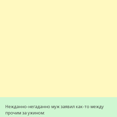
Нежданно-негаданно муж заявил как-то между
прочим за ужином: