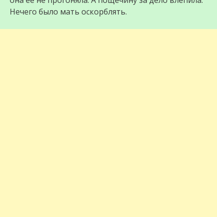
она её не прогоняла. А пощёчину за дело влепила.
Нечего было мать оскорблять.