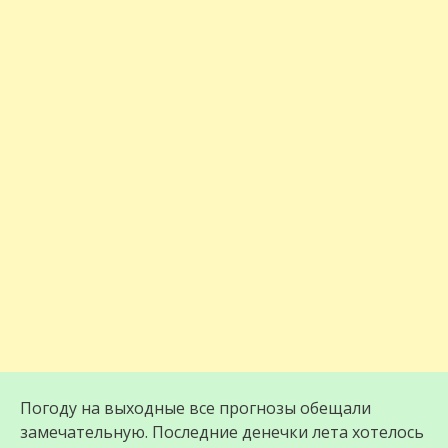
Погоду на выходные все прогнозы обещали
замечательную. Последние денечки лета хотелось