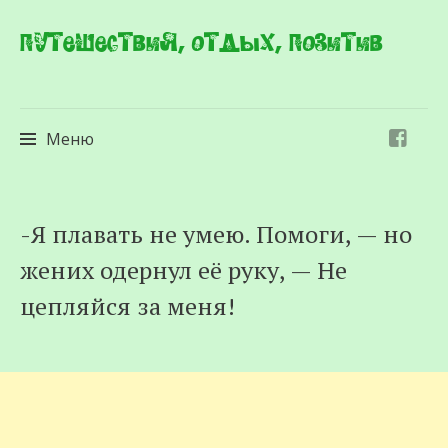
Путешествия, отдых, позитив
Меню
Перейти
-Я плавать не умею. Помоги, — но
к
жених одернул её руку, — Не
содержимому
цепляйся за меня!