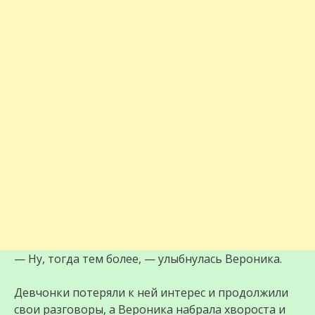
— Ну, тогда тем более, — улыбнулась Вероника.
Девчонки потеряли к ней интерес и продолжили
свои разговоры, а Вероника набрала хвороста и