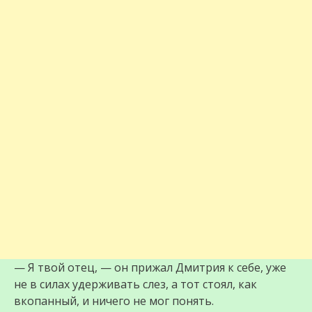
— Я твой отец, — он прижал Дмитрия к себе, уже
не в силах удерживать слез, а тот стоял, как
вкопанный, и ничего не мог понять.