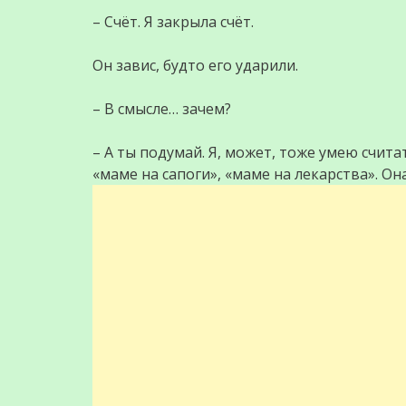
– Счёт. Я закрыла счёт.
Он завис, будто его ударили.
– В смысле… зачем?
– А ты подумай. Я, может, тоже умею считат
«маме на сапоги», «маме на лекарства». Он