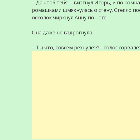
– Да чтоб тебя! – визгнул Игорь, и по ком
ромашками шмякнулась о стену. Стекло пос
осколок чиркнул Анну по ноге.
Она даже не вздрогнула.
– Ты что, совсем рехнулся?! – голос сорвался