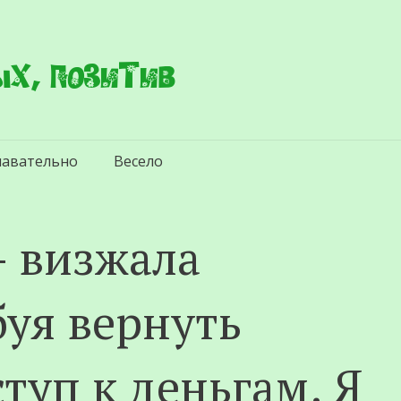
х, позитив
навательно
Весело
— визжала
буя вернуть
туп к деньгам. Я