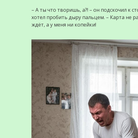
– А ты что творишь, а?! – он подскочил к с
хотел пробить дыру пальцем. – Карта не ра
ждёт, а у меня ни копейки!