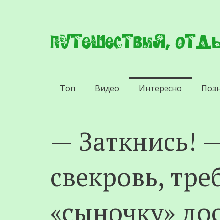
Путешествия, отды
Перейти
Топ
Видео
Интересно
Поз
к
содержимому
— Заткнись! 
свекровь, тре
«сыночку» дос