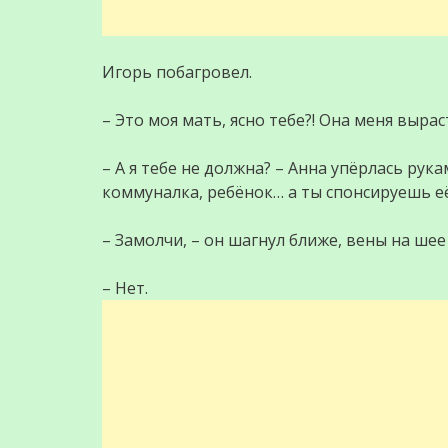
Игорь побагровел.
– Это моя мать, ясно тебе?! Она меня вырас
– А я тебе не должна? – Анна упёрлась рукам
коммуналка, ребёнок… а ты спонсируешь её
– Замолчи, – он шагнул ближе, вены на шее 
– Нет.