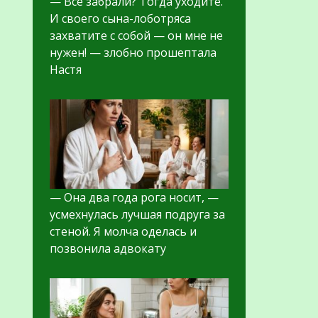
— Всё забрали? Тогда уходите.
И своего сына-лоботряса
захватите с собой — он мне не
нужен! — злобно прошептала
Настя
— Она два года рога носит, —
усмехнулась лучшая подруга за
стеной. Я молча оделась и
позвонила адвокату