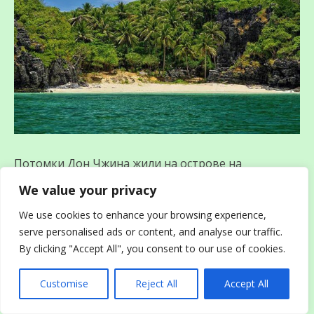
Потомки Дон Чжина жили на острове на
протяжении больше 200 лет, за которые
We value your privacy
постоянно подвергались атакам тигров, которые
наводняли эти земли. Вследствие этого они
We use cookies to enhance your browsing experience,
решили перебраться на остров Модо, который
serve personalised ads or content, and analyse our traffic.
находился неподалёку. Когда жители
By clicking "Accept All", you consent to our use of cookies.
переселились, оказалось, что на острове осталась
одна старушка. Она стала взывать к морскому
Customise
Reject All
Accept All
Дракону, умоляя помочь ей воссоединиться с