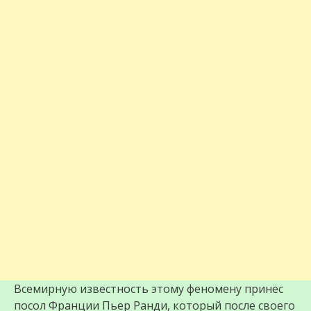
Всемирную известность этому феномену принёс
посол Франции Пьер Ранди, который после своего