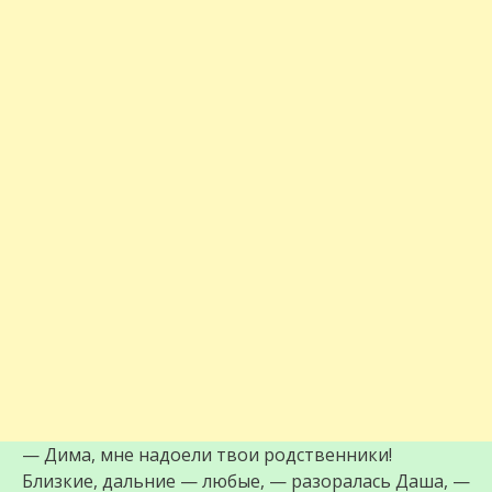
— Дима, мне надоели твои родственники!
Близкие, дальние — любые, — разоралась Даша, —