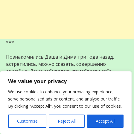
***
Познакомились Даша и Дима три года назад,
встретились, можно сказать, совершенно
случайно. Даша собиралась приобрести себе
новый телевизор, пришла за ним в салон бытовой
We value your privacy
техники. К ней тут же подскочил симпатичный
We use cookies to enhance your browsing experience,
продавец — консультант, представился
serve personalised ads or content, and analyse our traffic.
Дмитрием, поинтересовался, что Даше угодно. На
By clicking "Accept All", you consent to our use of cookies.
удивление быстро, он нашел для девушки
подходящую модель телевизора, сказал, что если
Customise
Reject All
Accept All
останутся вопросы по настройке, рад будет
помочь. Молодые люди обменялись телефонными