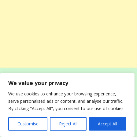
Размышления прервала энергичная женщина лет
We value your privacy
шестидесяти, с ярким платком на голове и живыми
глазами. Она подошла с добродушной улыбкой.
We use cookies to enhance your browsing experience,
serve personalised ads or content, and analyse our traffic.
— Ну что, Марго, нашла своих? Я же говорила —
By clicking "Accept All", you consent to our use of cookies.
сердце не обманет!
Customise
Reject All
Accept All
Это была Валентина Семеновна. Она тепло