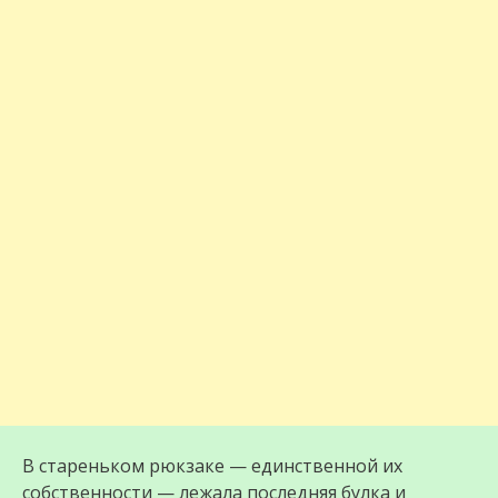
В стареньком рюкзаке — единственной их
собственности — лежала последняя булка и