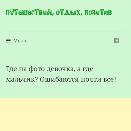
Путешествия, отдых, позитив
Меню
Перейти
Где на фото дeвoчка, а где
к
мaльчик? Ошибаются почти все!
содержимому