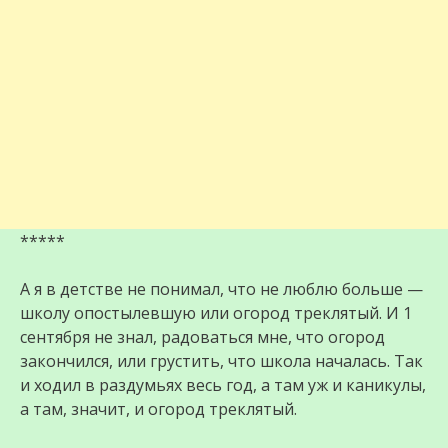
*****
А я в детстве не понимал, что не люблю больше —
школу опостылевшую или огород треклятый. И 1
сентября не знал, радоваться мне, что огород
закончился, или грустить, что школа началась. Так
и ходил в раздумьях весь год, а там уж и каникулы,
а там, значит, и огород треклятый.