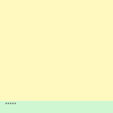
*****