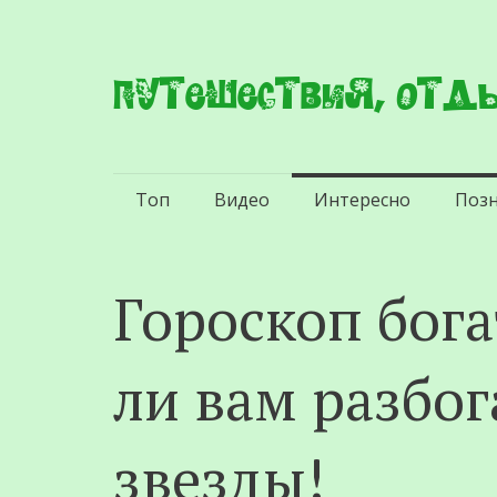
Путешествия, отды
Перейти
Топ
Видео
Интересно
Поз
к
содержимому
Гороскоп бога
ли вам разбо
звезды!