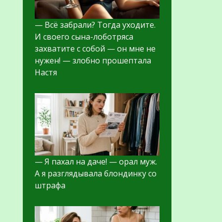
— Всё забрали? Тогда уходите.
И своего сына-лоботряса
захватите с собой — он мне не
нужен! — злобно прошептала
Настя
— Я пахал на даче! — орал муж.
А я разглядывала блондинку со
штрафа