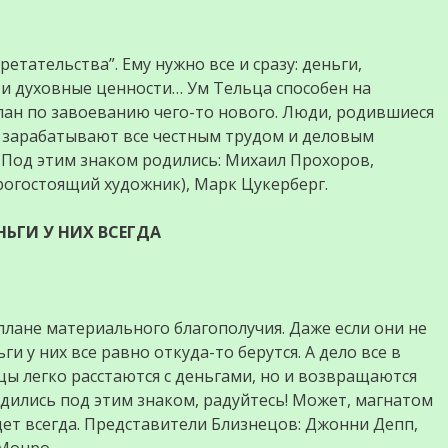
етательства”. Ему нужно все и сразу: деньги,
и духовные ценности… Ум Тельца способен на
лан по завоеванию чего-то нового. Люди, родившиеся
о зарабатывают все честным трудом и деловым
 Под этим знаком родились: Михаил Прохоров,
рогостоящий художник), Марк Цукерберг.
НЬГИ У НИХ ВСЕГДА
лане материального благополучия. Даже если они не
 у них все равно откуда-то берутся. А дело все в
ецы легко расстаются с деньгами, но и возвращаются
родились под этим знаком, радуйтесь! Может, магнатом
удет всегда. Представители Близнецов: Джонни Депп,