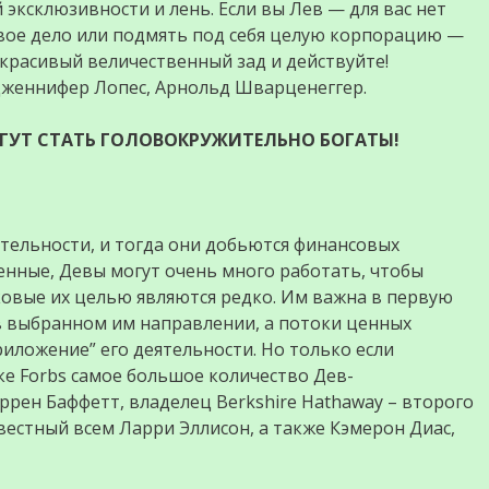
эксклюзивности и лень. Если вы Лев — для вас нет
вое дело или подмять под себя целую корпорацию —
 красивый величественный зад и действуйте!
Дженнифер Лопес, Арнольд Шварценеггер.
ОГУТ СТАТЬ ГОЛОВОКРУЖИТЕЛЬНО БОГАТЫ!
ятельности, и тогда они добьются финансовых
енные, Девы могут очень много работать, чтобы
ковые их целью являются редко. Им важна в первую
в выбранном им направлении, а потоки ценных
иложение” его деятельности. Но только если
ске Forbs самое большое количество Дев-
ррен Баффетт, владелец Berkshire Hathaway – второго
звестный всем Ларри Эллисон, а также Кэмерон Диас,