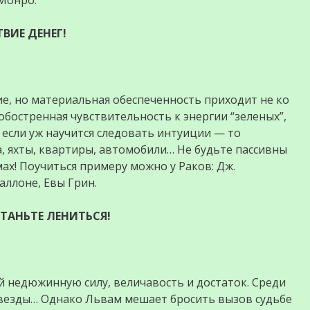
Монро.
ВИЕ ДЕНЕГ!
ие, но материальная обеспеченность приходит не ко
 обостренная чувствительность к энергии “зеленых”,
 если уж научится следовать интуиции — то
, яхты, квартиры, автомобили… Не будьте пассивны
мах! Поучиться примеру можно у Раков: Дж.
аллоне, Евы Грин.
СТАНЬТЕ ЛЕНИТЬСЯ!
й недюжинную силу, величавость и достаток. Среди
везды… Однако Львам мешает бросить вызов судьбе