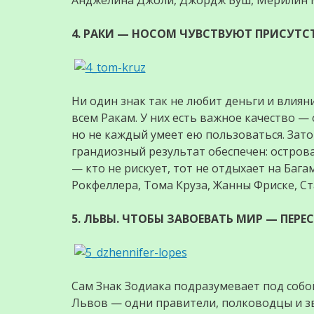
Анджелина Джоли, Джордж Буш, Мерилин 
4. РАКИ — НОСОМ ЧУВСТВУЮТ ПРИСУТСТ
Ни один знак так не любит деньги и влиян
всем Ракам. У них есть важное качество —
но не каждый умеет ею пользоваться. Зато
грандиозный результат обеспечен: острова
— кто не рискует, тот не отдыхает на Бага
Рокфеллера, Тома Круза, Жанны Фриске, Ст
5. ЛЬВЫ. ЧТОБЫ ЗАВОЕВАТЬ МИР — ПЕРЕ
Сам Знак Зодиака подразумевает под собо
Львов — одни правители, полководцы и з