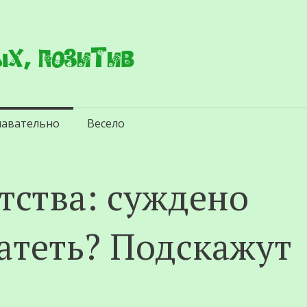
х, позитив
навательно
Весело
тства: суждено
гатеть? Подскажут