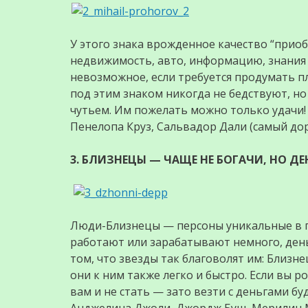
У этого знака врожденное качество “приобр
недвижимость, авто, информацию, знания 
невозможное, если требуется продумать п
под этим знаком никогда не бедствуют, н
чутьем. Им пожелать можно только удачи!
Пенелопа Круз, Сальвадор Дали (самый до
3. БЛИЗНЕЦЫ — ЧАЩЕ НЕ БОГАЧИ, НО ДЕ
Люди-Близнецы — персоны уникальные в п
работают или зарабатывают немного, деньги
том, что звезды так благоволят им: Близн
они к ним также легко и быстро. Если вы 
вам и не стать — зато везти с деньгами б