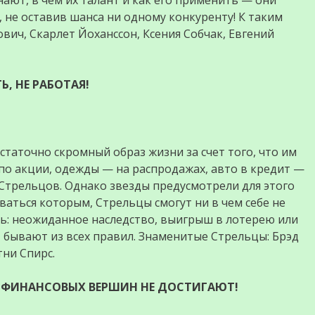
нают, в чем их талант и как его применить — они
 не оставив шанса ни одному конкуренту! К таким
ович, Скарлет Йоханссон, Ксения Собчак, Евгений
Ь, НЕ РАБОТАЯ!
таточно скромный образ жизни за счет того, что им
 по акции, одежды — на распродажах, авто в кредит —
Стрельцов. Однако звезды предусмотрели для этого
аться которым, Стрельцы смогут ни в чем себе не
ть: неожиданное наследство, выигрыш в лотерею или
, бывают из всех правил. Знаменитые Стрельцы: Брэд
тни Спирс.
НО ФИНАНСОВЫХ ВЕРШИН НЕ ДОСТИГАЮТ!