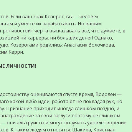
ов. Если ваш знак Козерог, вы — человек
ньгам и умеете их зарабатывать. Но вашим
противостоит черта высказывать все, что думаете, в
позицией ни карьеры, ни больших денег! Однако,
чудо. Козерогами родились: Анастасия Волочкова,
жим Керри.
ТЫЕ ЛИЧНОСТИ!
 достоинству оцениваются спустя время, Водолеи —
лаго какой-либо идеи, работают не покладая рук, но
зу. Признание приходит иногда слишком поздно, и
награждение за свои заслуги поэтому не слишком
ы — они альтруисты и могут получать удовлетворение
хов. К таким людям относятся: Шакира, Кристиан