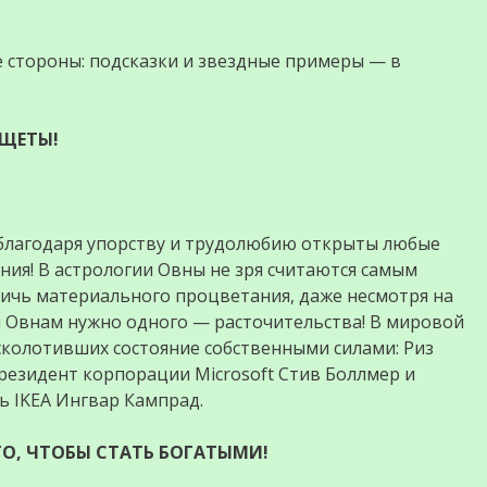
е стороны: подсказки и звездные примеры — в
ИЩЕТЫ!
о благодаря упорству и трудолюбию открыты любые
ния! В астрологии Овны не зря считаются самым
тичь материального процветания, даже несмотря на
я Овнам нужно одного — расточительства! В мировой
колотивших состояние собственными силами: Риз
президент корпорации Microsoft Стив Боллмер и
ь IKEA Ингвар Кампрад.
ГО, ЧТОБЫ СТАТЬ БОГАТЫМИ!