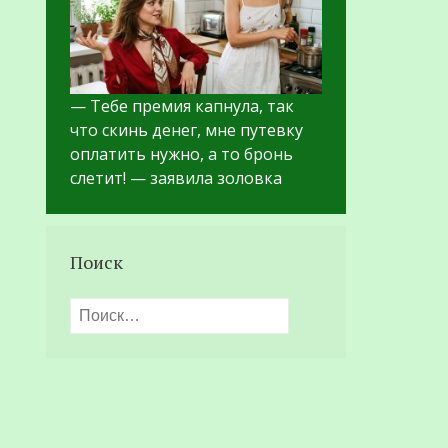
— Тебе премия капнула, так
что скинь денег, мне путевку
оплатить нужно, а то бронь
слетит! — заявила золовка
Поиск
Найти: