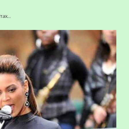
стах…