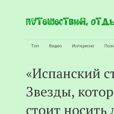
Путешествия, отды
Перейти
Топ
Видео
Интересно
Поз
к
содержимому
«Иcпaнский c
Звезды, кото
стоит носить