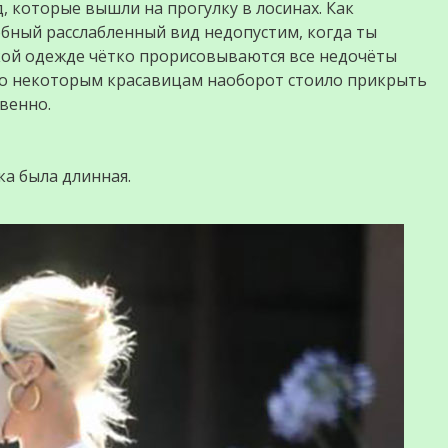
 которые вышли на прогулку в лосинах. Как
бный расслабленный вид недопустим, когда ты
акой одежде чётко прорисовываются все недочёты
то некоторым крaсaвицам наоборот стоило прикрыть
вeнно.
ка была длинная.