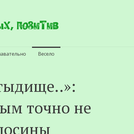
х, позитив
навательно
Весело
тыдище..»:
рым тoчно не
 лосины