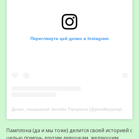
Переглянути цей допис в Instagram
Допис, поширений Jennifer Pamplona (@jenniferpamplona)
Памплона (да и мы тоже) делится своей историей с
целью помочь другим девушкам, желающим