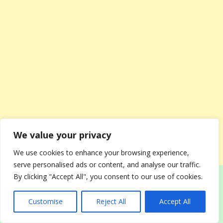
We value your privacy
We use cookies to enhance your browsing experience,
serve personalised ads or content, and analyse our traffic.
By clicking "Accept All", you consent to our use of cookies.
Рождество – один из главнейших праздников в
году не только в религиозном календаре, но и в
Customise
Reject All
Accept All
народном. Ежегодно Рождество отмечается 7
января. С этим праздником связано много