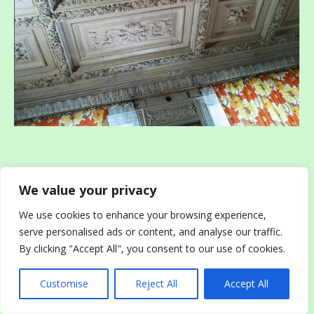
We value your privacy
We use cookies to enhance your browsing experience,
serve personalised ads or content, and analyse our traffic.
Николай мыл посуду. Три дня
By clicking "Accept All", you consent to our use of cookies.
терпел, но уже ни чашки, ни
Customise
Reject All
Accept All
тарелки чистой не было. Поэтому