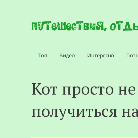
Путешествия, отды
Перейти
Топ
Видео
Интересно
Поз
к
содержимому
Кот просто не
получиться н