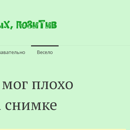
х, позитив
навательно
Весело
 мог плохо
а снимке