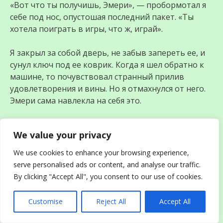
«Вот что ты получишь, Эмери», — пробормотал я
себе под нос, опустошая последний пакет. «Ты
хотела поиграть в игры, что ж, играй».
Я закрыл за собой дверь, не забыв запереть ее, и
сунул ключ под ее коврик. Когда я шел обратно к
машине, то почувствовал странный прилив
удовлетворения и вины. Но я отмахнулся от него.
Эмери сама навлекла на себя это.
Вечером, когда я укладывал Конни спать, я
We value your privacy
услышал яростный стук в мою входную дверь. Я
поняла, кто это, еще до того, как открыла дверь.
We use cookies to enhance your browsing experience,
serve personalised ads or content, and analyse our traffic.
«Пруденс! Что, черт возьми, ты сделала с моим
By clicking "Accept All", you consent to our use of cookies.
домом?!» кричала Эмери, ее лицо было красным от
гнева.
Customise
Reject All
Accept All
Я скрестила руки и прислонилась к дверному