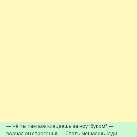
— Чё ты там всё клацаешь за ноутбуком? —
ворчал он спросонья. — Спать мешаешь. Иди