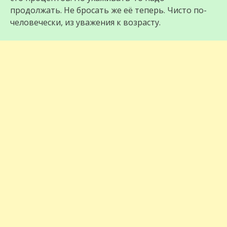
продолжать. Не бросать же её теперь. Чисто по-
человечески, из уважения к возрасту.