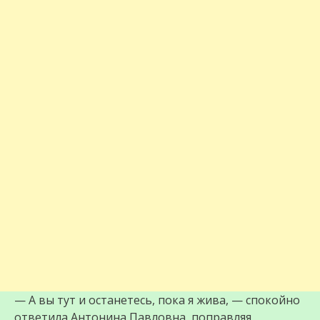
— А вы тут и останетесь, пока я жива, — спокойно
ответила Антонина Павловна, поправляя