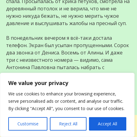
спала. Просыпалась от крика петухов, смотрела на
деревянный потолок и не верила, что мне не
нужно никуда бежать, не нужно мерить чужое
давление и выслушивать жалобы на пресный суп.
В понедельник вечером я всё-таки достала
телефон. Экран был усыпан пропущенными. Сорок
два звонка от Дениса. Восемь от Алины. И даже
три с неизвестного номера — видимо, сама
Антонина Павловна пыталась набрать с
домашнего.
We value your privacy
Я нажала кнопку вызова на номер мужа. Он
We use cookies to enhance your browsing experience,
ответил на первом же гудке, будто держал
serve personalised ads or content, and analyse our traffic.
аппарат в руке.
By clicking "Accept All", you consent to our use of cookies.
Customise
Reject All
Accept All