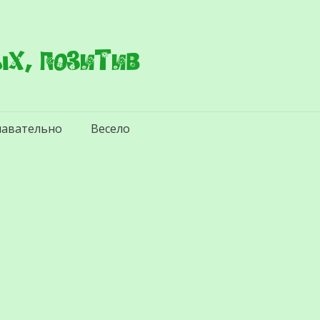
х, позитив
навательно
Весело