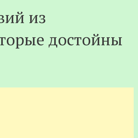
вий из
оторые достойны