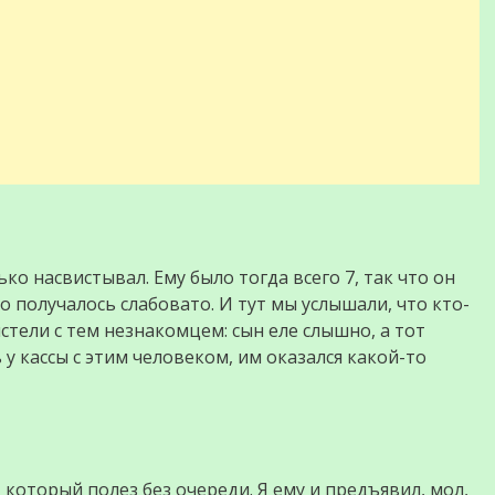
ко насвистывал. Ему было тогда всего 7, так что он
о получалось слабовато. И тут мы услышали, что кто-
истели с тем незнакомцем: сын еле слышно, а тот
у кассы с этим человеком, им оказался какой-то
 который полез без очереди. Я ему и предъявил, мол,