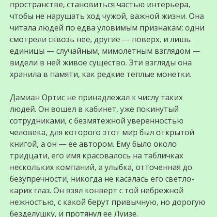
пространстве, становиться частью интерьера,
чтобы не нарушать ход чужой, важной жизни. Она
читала людей по едва уловимым признакам: одни
смотрели сквозь нее, другие — поверх, и лишь
единицы — случайным, мимолетным взглядом —
видели в ней живое существо. Эти взгляды она
хранила в памяти, как редкие теплые монетки.
Дамиан Ортис не принадлежал к числу таких
людей. Он вошел в кабинет, уже покинутый
сотрудниками, с безмятежной уверенностью
человека, для которого этот мир был открытой
книгой, а он — ее автором. Ему было около
тридцати, его имя красовалось на табличках
нескольких компаний, а улыбка, отточенная до
безупречности, никогда не касалась его светло-
карих глаз. Он взял конверт с той небрежной
нежностью, с какой берут привычную, но дорогую
безделушку, и протянул ее Луизе.