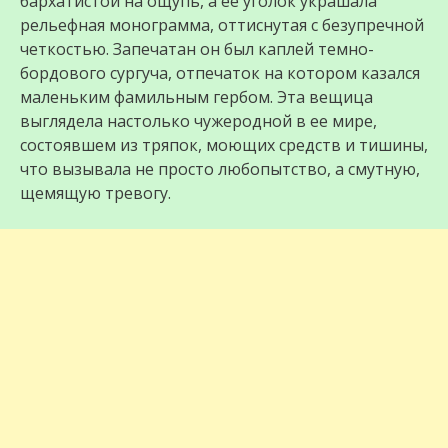
бархатистой на ощупь, а ее уголок украшала
рельефная монограмма, оттиснутая с безупречной
четкостью. Запечатан он был каплей темно-
бордового сургуча, отпечаток на котором казался
маленьким фамильным гербом. Эта вещица
выглядела настолько чужеродной в ее мире,
состоявшем из тряпок, моющих средств и тишины,
что вызывала не просто любопытство, а смутную,
щемящую тревогу.