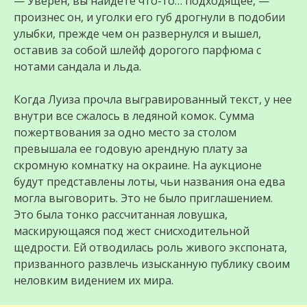
— Уверен, вы найдете что-то… подходящее, —
произнес он, и уголки его губ дрогнули в подобии
улыбки, прежде чем он развернулся и вышел,
оставив за собой шлейф дорогого парфюма с
нотами сандала и льда.
Когда Луиза прочла выгравированный текст, у нее
внутри все сжалось в ледяной комок. Сумма
пожертвования за одно место за столом
превышала ее годовую арендную плату за
скромную комнатку на окраине. На аукционе
будут представлены лоты, чьи названия она едва
могла выговорить. Это не было приглашением.
Это была тонко рассчитанная ловушка,
маскирующаяся под жест снисходительной
щедрости. Ей отводилась роль живого экспоната,
призванного развлечь изысканную публику своим
неловким видением их мира.