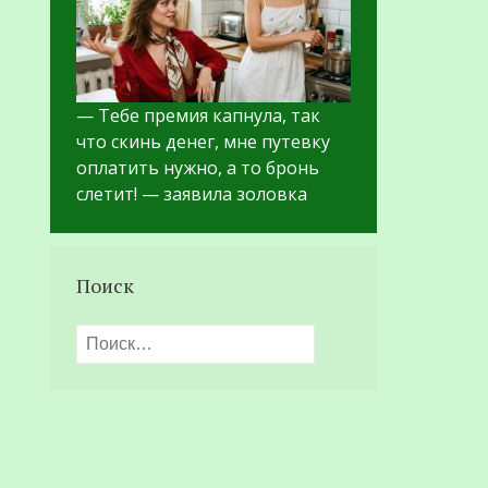
— Тебе премия капнула, так
что скинь денег, мне путевку
оплатить нужно, а то бронь
слетит! — заявила золовка
Поиск
Найти: