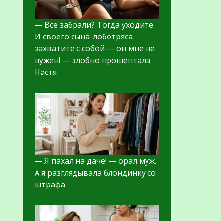
— Всё забрали? Тогда уходите.
И своего сына-лоботряса
захватите с собой — он мне не
нужен! — злобно прошептала
Настя
— Я пахал на даче! — орал муж.
А я разглядывала блондинку со
штрафа