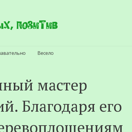
х, позитив
навательно
Весело
нный мастер
й. Благодаря его
еревоплощениям