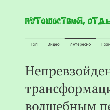
Путешествия, отды
Перейти
Топ
Видео
Интересно
Поз
к
содержимому
Непревзойде
трансформаци
волшебным п