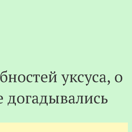
бностей уксуса, о
е догадывались