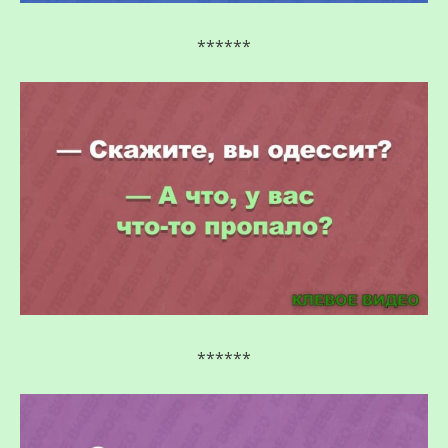
******
******