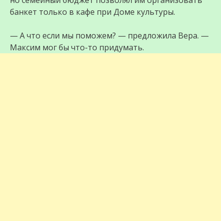
но семейный бюджет позволял им организовать
банкет только в кафе при Доме культуры.
— А что если мы поможем? — предложила Вера. —
Максим мог бы что-то придумать.