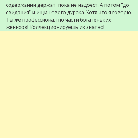
содержании держат, пока не надоест. А потом “до
свидания” и ищи нового дурака. Хотя что я говорю.
Ты же профессионал по части богатеньких
женихов! Коллекционируешь их знатно!