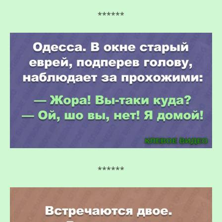
******
******