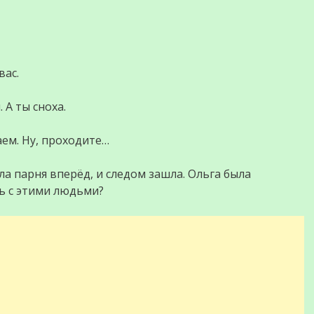
вас.
 А ты сноха.
ем. Ну, проходите…
а парня вперёд, и следом зашла. Ольга была
ть с этими людьми?