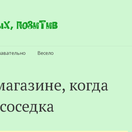
х, позитив
навательно
Весело
магазине, когда
соседка